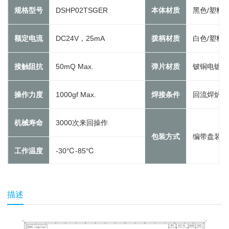
规格型号
DSHP02TSGER
本体材质
黑色/塑料UL
额定电流
DC24V，25mA
拨柄材质
白色/塑料UL
接触阻抗
50mQ Max.
弹片材质
铍铜电镀金
操作力度
1000gf Max.
焊接条件
回流焊炉温
机械寿命
3000次来回操作
包装方式
编带盘装20
工作温度
-30℃-85℃
描述