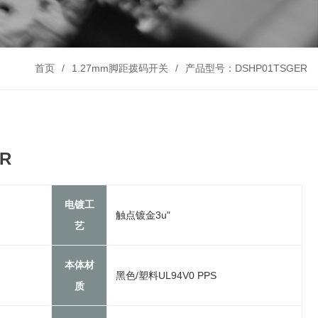
首页
1.27mm脚距拨码开关
产品型号：DSHP01TSGER
R
电镀工
触点镀金3u"
艺
本体材
黑色/塑料UL94V0 PPS
质