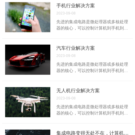
到通常以百万计的产品上，每个集成电
手机行业解决方案
路的成本小化。集成电路的性能很高，
2023-09-08
因为小尺寸带来短路径，使得低功率逻
先进的集成电路是微处理器或多核处理
辑电路可以在快速开关速度应用。 这些
器的核心，可以控制计算机到手机到数
年来，集成电路持续向更小的外型尺寸
字微波炉的一切。虽然设计开发一个复
发展，使得每个芯片可以封装更多的电
杂集成电路的成本非常高，但是当分散
路。这样增加了每单位面积容量，可以
到通常以百万计的产品上，每个集成电
汽车行业解决方案
降低成本和增加功能，见摩尔定律，集
路的成本小化。集成电路的性能很高，
成电路中的晶体管数量，每1.5年增加一
2023-09-08
因为小尺寸带来短路径，使得低功率逻
倍。总之，随着外形尺寸缩小，几乎所
先进的集成电路是微处理器或多核处理
辑电路可以在快速开关速度应用。 这些
有的指标改善了，单位成本和开关功率
器的核心，可以控制计算机到手机到数
年来，集成电路持续向更小的外型尺寸
消耗下降，速度提高。但是，集成纳米
字微波炉的一切。虽然设计开发一个复
发展，使得每个芯片可以封装更多的电
级别设备的IC也存在问题，主要是泄漏
杂集成电路的成本非常高，但是当分散
路。这样增加了每单位面积容量，可以
电流。因此，对于终用户的速度和功率
到通常以百万计的产品上，每个集成电
无人机行业解决方案
降低成本和增加功能，见摩尔定律，集
消耗增加非常明显，制造商面临使用更
路的成本小化。集成电路的性能很高，
成电路中的晶体管数量，每1.5年增加一
2023-09-08
好几何学的尖锐挑战。这个过程和在未
因为小尺寸带来短路径，使得低功率逻
倍。总之，随着外形尺寸缩小，几乎所
来几年所期望的进步，在半导体国际技
先进的集成电路是微处理器或多核处理
辑电路可以在快速开关速度应用。 这些
有的指标改善了，单位成本和开关功率
术路线图中有很好的描述。 仅仅在其开
器的核心，可以控制计算机到手机到数
年来，集成电路持续向更小的外型尺寸
消耗下降，速度提高。但是，集成纳米
发后半个世纪，集成电路变得无处不
字微波炉的一切。虽然设计开发一个复
发展，使得每个芯片可以封装更多的电
级别设备的IC也存在问题，主要是泄漏
在，计算机、手机和其他数字电器成为
杂集成电路的成本非常高，但是当分散
路。这样增加了每单位面积容量，可以
电流。因此，对于终用户的速度和功率
社会结构不可缺少的一部分。这是因
到通常以百万计的产品上，每个集成电
集成电路变得无处不在，计算机、手机和其他数字电器成为社会结构不可缺少的一部分
降低成本和增加功能，见摩尔定律，集